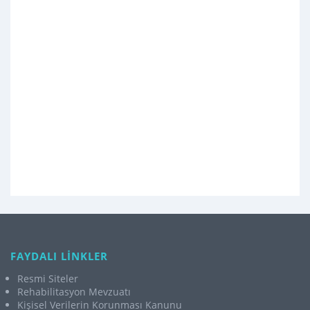
FAYDALI LİNKLER
Resmi Siteler
Rehabilitasyon Mevzuatı
Kişisel Verilerin Korunması Kanunu