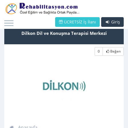
ÜCRETSİZ İş İlanı
Giriş
Dilkon Dil ve Konuşma Terapisi Merkezi
0
Beğen
Anasayfa