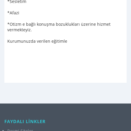
*Sesletim
*Afazi
*Otizm e bağlı konuşma bozuklukları üzerine hizmet
vermekteyiz.
Kurumunuzda verilen eğitimle
FAYDALI LİNKLER
Resmi Siteler