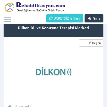
ÜCRETSİZ İş İlanı
Giriş
Dilkon Dil ve Konuşma Terapisi Merkezi
0
Beğen
Anasayfa