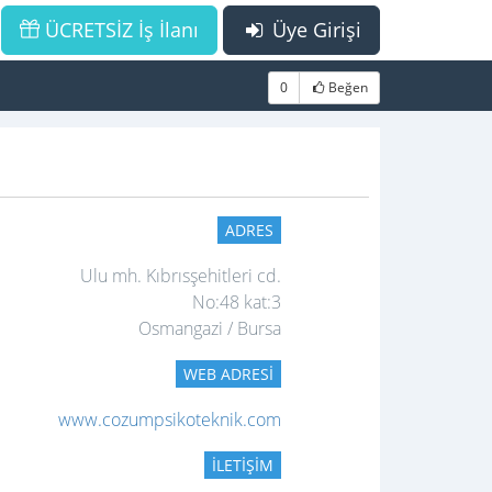
ÜCRETSİZ İş İlanı
Üye Girişi
0
Beğen
ADRES
Ulu mh. Kıbrısşehitleri cd.
No:48 kat:3
Osmangazi / Bursa
WEB ADRESI
www.cozumpsikoteknik.com
İLETIŞIM