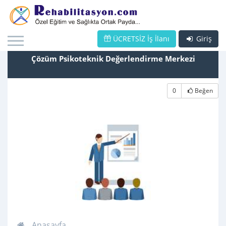
ÜCRETSİZ İş İlanı
Giriş
Çözüm Psikoteknik Değerlendirme Merkezi
0
Beğen
Anasayfa