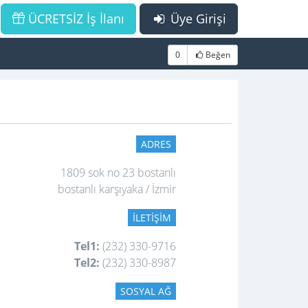
ÜCRETSİZ İş İlanı
Üye Girişi
0
Beğen
ADRES
1809 sok no 23 bostanlı
bostanlı karşıyaka / İzmir
İLETIŞIM
Tel1:
(232) 330-9716
Tel2:
(232) 330-8987
SOSYAL AĞ