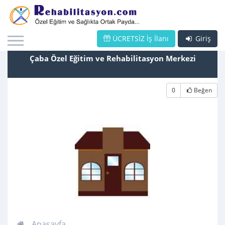
ÜCRETSİZ İş İlanı
Giriş
Çaba Özel Eğitim ve Rehabilitasyon Merkezi
0
Beğen
Anasayfa