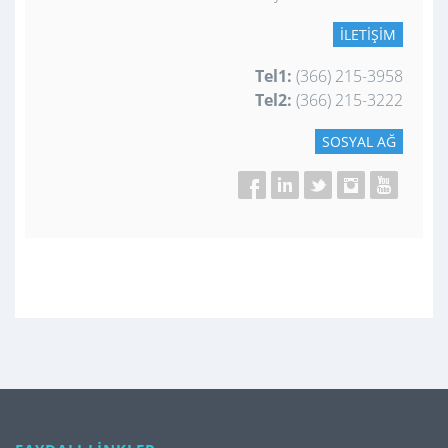
İLETIŞIM
Tel1:
(366) 215-3958
Tel2:
(366) 215-3222
SOSYAL AĞ