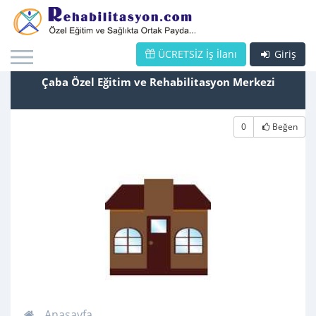
ÜCRETSİZ İş İlanı
Giriş
Çaba Özel Eğitim ve Rehabilitasyon Merkezi
0
Beğen
Anasayfa