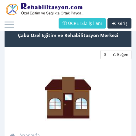
ÜCRETSİZ İş İlanı
Giriş
Çaba Özel Eğitim ve Rehabilitasyon Merkezi
0
Beğen
Anasayfa