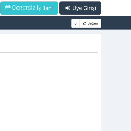
ÜCRETSİZ İş İlanı
Üye Girişi
0
Beğen