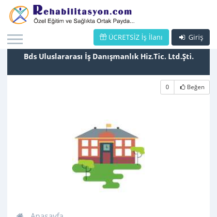
ÜCRETSİZ İş İlanı
Giriş
Bds Uluslararası İş Danışmanlık Hiz.Tic. Ltd.Şti.
0
Beğen
Anasayfa