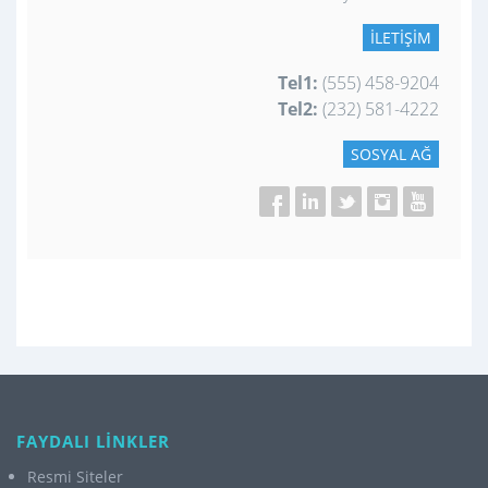
İLETIŞIM
Tel1:
(555) 458-9204
Tel2:
(232) 581-4222
SOSYAL AĞ
FAYDALI LİNKLER
Resmi Siteler