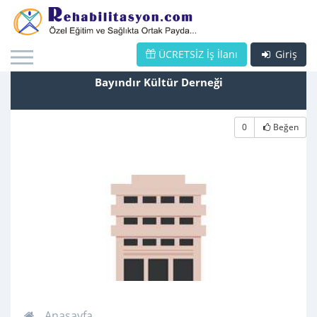
ÜCRETSİZ İş İlanı
Giriş
Bayındır Kültür Derneği
0
Beğen
Anasayfa