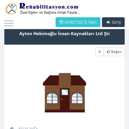
ÜCRETSİZ İş İlanı
Giriş
Ayten Hekimoğlu İnsan Kaynakları Ltd Şti
0
Beğen
Anasayfa