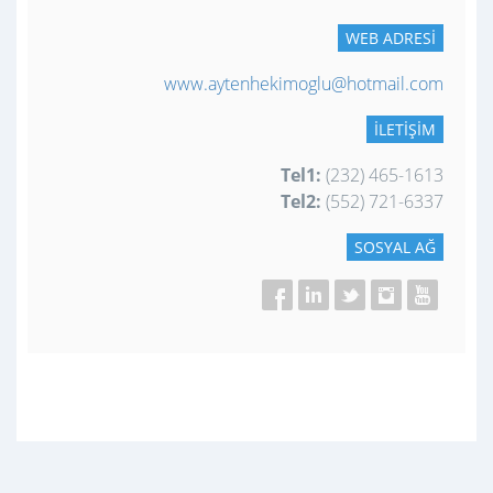
WEB ADRESI
www.aytenhekimoglu@hotmail.com
İLETIŞIM
Tel1:
(232) 465-1613
Tel2:
(552) 721-6337
SOSYAL AĞ