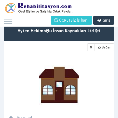
ÜCRETSİZ İş İlanı
Giriş
Ayten Hekimoğlu İnsan Kaynakları Ltd Şti
0
Beğen
Anasayfa