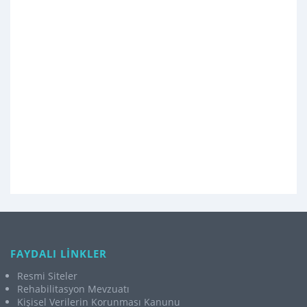
FAYDALI LİNKLER
Resmi Siteler
Rehabilitasyon Mevzuatı
Kişisel Verilerin Korunması Kanunu