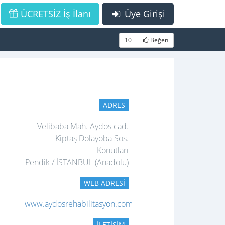
ÜCRETSİZ İş İlanı
Üye Girişi
10
Beğen
ADRES
Velibaba Mah. Aydos cad.
Kiptaş Dolayoba Sos.
Konutları
Pendik / İSTANBUL (Anadolu)
WEB ADRESI
www.aydosrehabilitasyon.com
İLETIŞIM