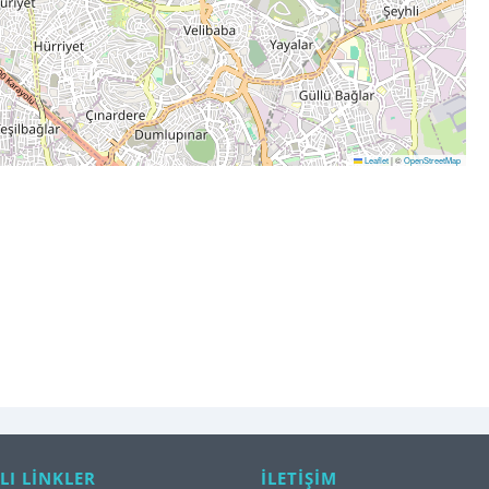
Leaflet
|
©
OpenStreetMap
LI LİNKLER
İLETİŞİM