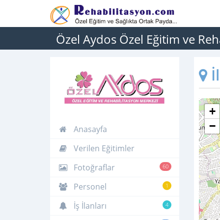
Özel Aydos Özel Eğitim ve Reh
İ
+
−
Anasayfa
Verilen Eğitimler
Fotoğraflar
60
Personel
1
İş İlanları
4