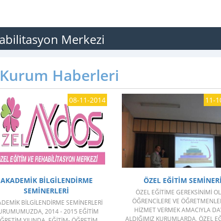
abilitasyon Merkezi
Kurum Haberleri
08-11-2014
11-1
GÖSTER
GÖSTER
AKADEMIK BILGILENDIRME
ÖZEL EĞITIM SEMINER
SEMINERLERI
ÖZEL EĞITIME GEREKSINIMI O
ÖĞRENCILERE VE ÖĞRETMENLE
DEMIK BILGILENDIRME SEMINERLERI
HIZMET VERMEK AMACIYLA DA
URUMUMUZDA, 2014 - 2015 EĞITIM
ALDIĞIMIZ KURUMLARDA, ÖZEL EĞI
ĞRETIM YILINDA, EĞITIM- ÖĞRETIM