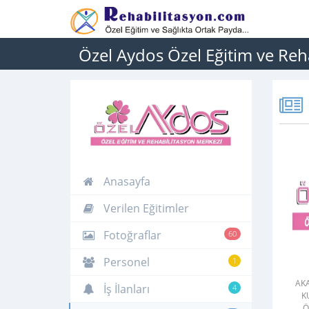
Özel Aydos Özel Eğitim ve Reh
Anasayfa
Verilen Eğitimler
Fotoğraflar
60
Personel
1
AKA
İş İlanları
4
K
Ö