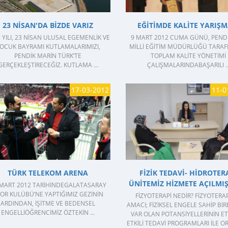
23 NISAN'DA BIZDE VARIZ
EĞITIMDE KALITE YARIŞM
 YILI, 23 NISAN ULUSAL EGEMENLIK VE
9 MART 2012 CUMA GÜNÜ, PENDI
OCUK BAYRAMI KUTLAMALARIMIZI,
MILLI EĞITIM MÜDÜRLÜĞÜ TARAF
PENDIK MARIN TÜRK’TE
TOPLAM KALITE YÖNETIMI
GERÇEKLEŞTIRECEĞIZ. KUTLAMA ...
ÇALIŞMALARINDABAŞARILI ..
17-03-2012
11-0
GÖSTER
GÖSTER
TÜRK TELEKOM ARENA
FIZIK TEDAVI- HIDROTER
ÜNITEMIZ HIZMETE AÇILMIŞT
 MART 2012 TARIHINDEGALATASARAY
OR KULÜBÜ’NE YAPTIĞIMIZ GEZININ
FİZYOTERAPİ NEDİR? FIZYOTERA
ARDINDAN, IŞITME VE BEDENSEL
AMACI; FIZIKSEL ENGELE SAHIP BIR
ENGELLIÖĞRENCIMIZ ÖZTEKIN ...
VAR OLAN POTANSIYELLERININ ET
ETKILI TEDAVI PROGRAMLARI ILE OR