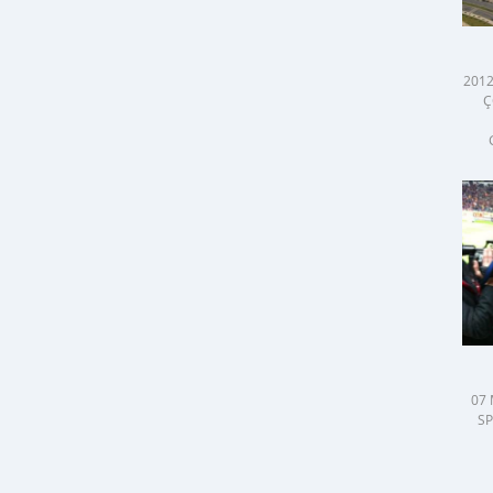
2012
Ç
07
SP