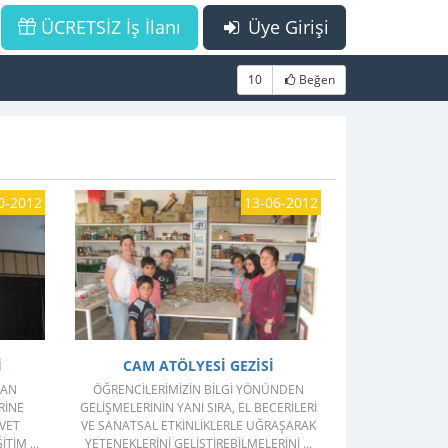
ÜCRETSİZ İş İlanı
Üye Girişi
10
Beğen
0-2012
13-06-2012
GÖSTER
I
CAM ATÖLYESI GEZISI
LAN
ÖĞRENCILERIMIZIN BILGI YÖNÜNDEN
RINE
GELIŞMELERININ YANI SIRA, EL BECERILERI
VET
VE SANATSAL ETKINLIKLERLE UĞRAŞARAK
TIM ...
YETENEKLERINI GELIŞTIREBILMELERINI ...