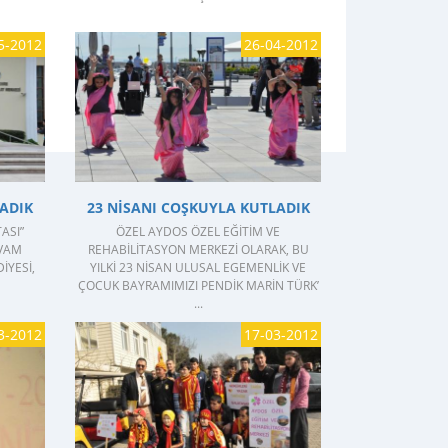
5-2012
26-04-2012
GÖSTER
ADIK
23 NISANI COŞKUYLA KUTLADIK
ASI”
ÖZEL AYDOS ÖZEL EĞITIM VE
EVAM
REHABILITASYON MERKEZI OLARAK, BU
IYESI,
YILKI 23 NISAN ULUSAL EGEMENLIK VE
ÇOCUK BAYRAMIMIZI PENDIK MARIN TÜRK’
...
3-2012
17-03-2012
GÖSTER