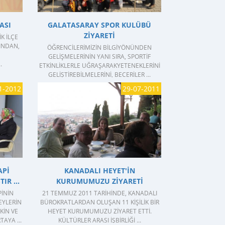
ASI
GALATASARAY SPOR KULÜBÜ
ZIYARETI
K İLÇE
INDAN,
ÖĞRENCILERIMIZIN BILGIYÖNÜNDEN
GELIŞMELERININ YANI SIRA, SPORTIF
.
ETKINLIKLERLE UĞRAŞARAKYETENEKLERINI
GELIŞTIREBILMELERINI, BECERILER ...
1-2012
29-07-2011
GÖSTER
API
KANADALI HEYET'IN
IR ...
KURUMUMUZU ZIYARETI
PININ
21 TEMMUZ 2011 TARIHINDE, KANADALI
EYLERIN
BÜROKRATLARDAN OLUŞAN 11 KIŞILIK BIR
KIN VE
HEYET KURUMUMUZU ZIYARET ETTI.
TAYA ...
KÜLTÜRLER ARASI IŞBIRLIĞI ...