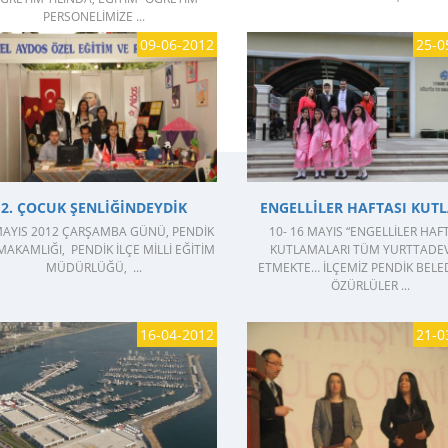
PERSONELIMIZE ...
09-06-2012
25-0
GÖSTER
GÖSTER
2. ÇOCUK ŞENLIĞINDEYDIK
ENGELLILER HAFTASI KUTL
MAYIS 2012 ÇARŞAMBA GÜNÜ, PENDIK
10- 16 MAYIS “ENGELLILER HAFT
AKAMLIĞI, PENDIK İLÇE MILLI EĞITIM
KUTLAMALARI TÜM YURTTAD
MÜDÜRLÜĞÜ, ...
ETMEKTE… İLÇEMIZ PENDIK BELED
ÖZÜRLÜLER ...
16-04-2012
21-0
GÖSTER
GÖSTER