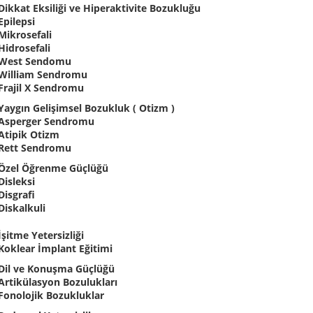
Dikkat Eksiliği ve Hiperaktivite Bozukluğu
Epilepsi
Mikrosefali
Hidrosefali
West Sendomu
William Sendromu
Frajil X Sendromu
Yaygın Gelişimsel Bozukluk ( Otizm )
Asperger Sendromu
Atipik Otizm
Rett Sendromu
Özel Öğrenme Güçlüğü
Disleksi
Disgrafi
Diskalkuli
İşitme Yetersizliği
Koklear İmplant Eğitimi
Dil ve Konuşma Güçlüğü
Artikülasyon Bozulukları
Fonolojik Bozukluklar