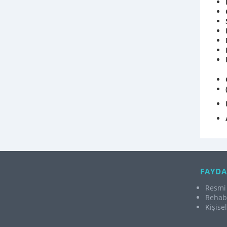
FAYDA
Resmi 
Rehabi
Kişise