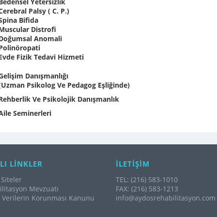
Bedensel Yetersizlik
Cerebral Palsy ( C. P.)
Spina Bifida
Muscular Distrofi
Doğumsal Anomali
Polinöropati
Evde Fizik Tedavi Hizmeti
Gelişim Danışmanlığı
(Uzman Psikolog Ve Pedagog Eşliğinde)
Rehberlik Ve Psikolojik Danışmanlık
Aile Seminerleri
LI LİNKLER
İLETİŞİM
Siteler
TEL: (216) 583-1010
litasyon Mevzuatı
FAX: (216) 583-1213
l Verilerin Korunması Kanunu
info@aydosrehabilitasyon.com