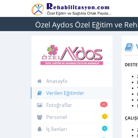
Özel Aydos Özel Eğitim ve Reh
V
DESTE
Anasayfa
Verilen Eğitimler
Fotoğraflar
60
Personel
1
ÇALIŞ
İş İlanları
4