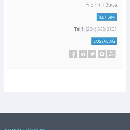
Yıldırım / Bursa
İLETIŞIM
Tel1:
(224) 362-0101
SOSYAL AĞ