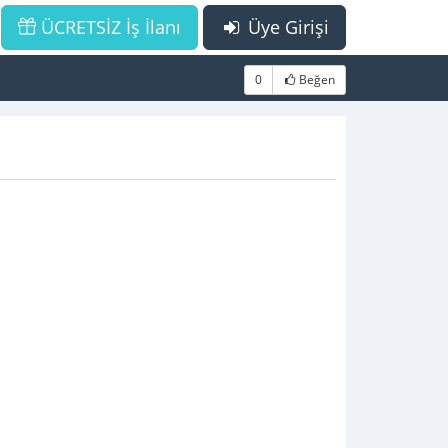
ÜCRETSİZ İş İlanı
Üye Girişi
0
Beğen