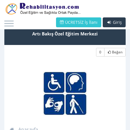
ÜCRETSİZ İş İlanı
Giriş
Artı Bakış Özel Eğitim Merkezi
0
Beğen
Anasayfa