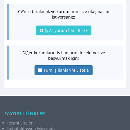
CV'nizi bırakmak ve kurumların size ulaşmasını
istiyorsanız:
İş Arıyorum İlanı Bırak
Diğer kurumların iş ilanlarını incelemek ve
başvurmak için:
Tüm İş İlanlarını Listele
FAYDALI LİNKLER
Resmi Siteler
Rehabilitasyon Mevzuatı