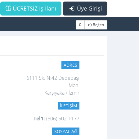
ÜCRETSİZ İş İlanı
Üye Girişi
0
Beğen
ADRES
6111 Sk. N:42 Dedebaşı
Mah.
Karşıyaka / İzmir
İLETIŞIM
Tel1:
(506) 502-1177
SOSYAL AĞ