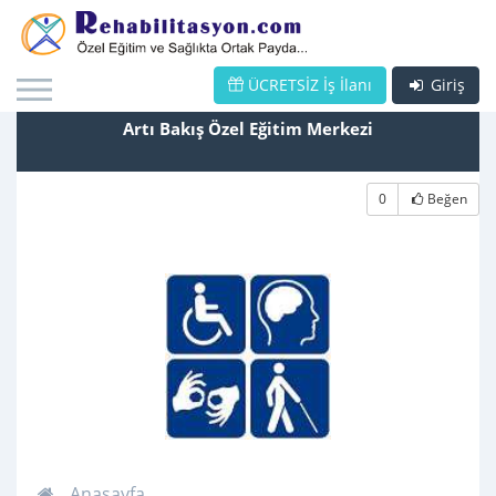
ÜCRETSİZ İş İlanı
Giriş
Artı Bakış Özel Eğitim Merkezi
0
Beğen
Anasayfa