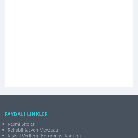
FAYDALI LİNKLER
Resmi Siteler
Rehabilitasyon Mevzuatı
Kişisel Verilerin Korunması Kanunu