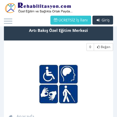
ÜCRETSİZ İş İlanı
Giriş
Artı Bakış Özel Eğitim Merkezi
0
Beğen
Anasayfa