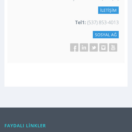
İLETIŞIM
Tel1:
(537) 853-4013
SOSYAL AĞ
FAYDALI LİNKLER