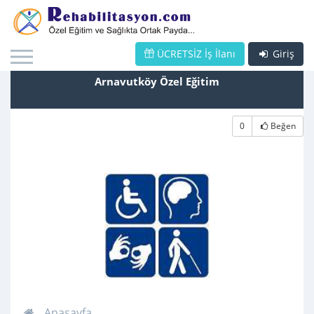
ÜCRETSİZ İş İlanı
Giriş
Arnavutköy Özel Eğitim
0
Beğen
Anasayfa