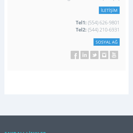
İLETIŞIM
Tel1:
(554) 626-9801
Tel2:
(544) 210-6931
SOSYAL AĞ