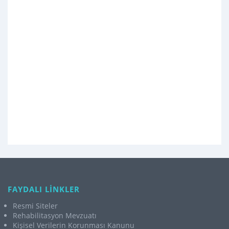
FAYDALI LİNKLER
Resmi Siteler
Rehabilitasyon Mevzuatı
Kişisel Verilerin Korunması Kanunu