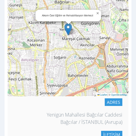
×
Alkom Özel Eğitim ve Rehabilitasyon Merkezi
Leaflet
|
©
OpenStreetMap
ADRES
Yenigün Mahallesi Bağcılar Caddesi
Bağcılar / İSTANBUL (Avrupa)
İLETIŞIM