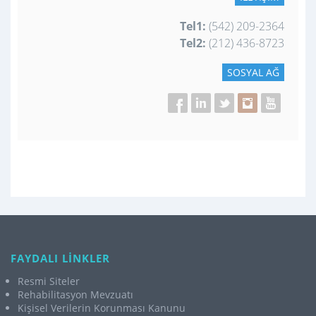
Tel1:
(542) 209-2364
Tel2:
(212) 436-8723
SOSYAL AĞ
FAYDALI LİNKLER
Resmi Siteler
Rehabilitasyon Mevzuatı
Kişisel Verilerin Korunması Kanunu