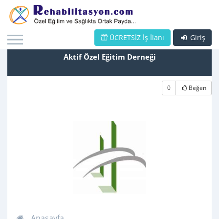
ÜCRETSİZ İş İlanı
Giriş
Aktif Özel Eğitim Derneği
0
Beğen
Anasayfa