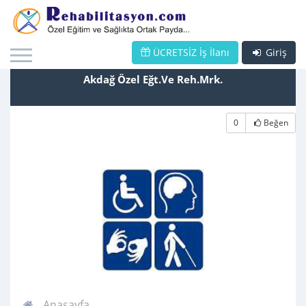
ÜCRETSİZ İş İlanı
Giriş
Akdağ Özel Eğt.Ve Reh.Mrk.
0
Beğen
Anasayfa