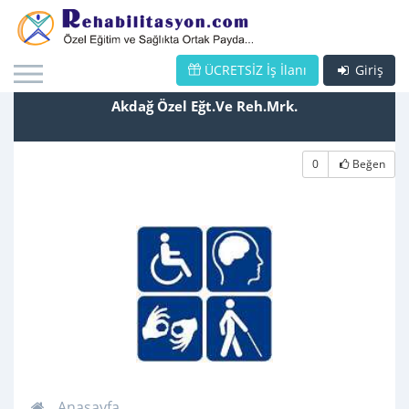
ÜCRETSİZ İş İlanı
Giriş
Akdağ Özel Eğt.Ve Reh.Mrk.
0
Beğen
Anasayfa