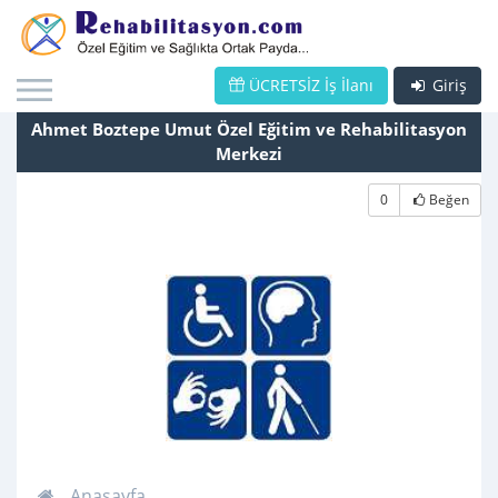
ÜCRETSİZ İş İlanı
Giriş
Ahmet Boztepe Umut Özel Eğitim ve Rehabilitasyon
Merkezi
0
Beğen
Anasayfa