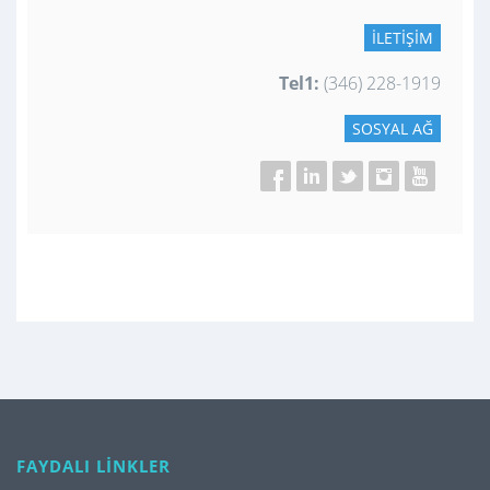
İLETIŞIM
Tel1:
(346) 228-1919
SOSYAL AĞ
FAYDALI LİNKLER