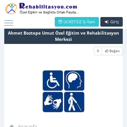
ÜCRETSİZ İş İlanı
Giriş
Ahmet Boztepe Umut Özel Eğitim ve Rehabilitasyon
Merkezi
0
Beğen
Anasayfa