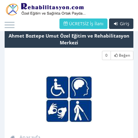
ÜCRETSİZ İş İlanı
Giriş
Ahmet Boztepe Umut Özel Eğitim ve Rehabilitasyon
Merkezi
0
Beğen
Anasayfa