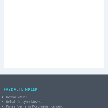
FAYDALI LİNKLER
Resmi Siteler
Rehabilitasyon Mevzuatı
Kişisel Verilerin Korunması Kanunu