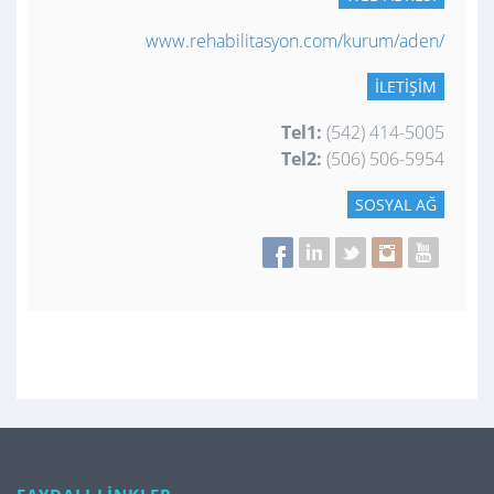
www.rehabilitasyon.com/kurum/aden/
İLETIŞIM
Tel1:
(542) 414-5005
Tel2:
(506) 506-5954
SOSYAL AĞ