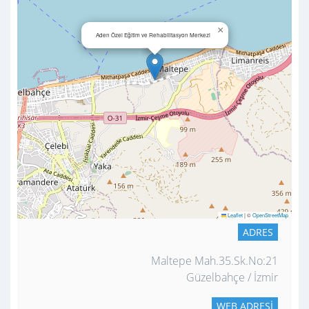
×
Aden Özel Eğitim ve Rehabilitasyon Merkezi
Leaflet
|
©
OpenStreetMap
ADRES
Maltepe Mah.35.Sk.No:21
Güzelbahçe / İzmir
WEB ADRESI