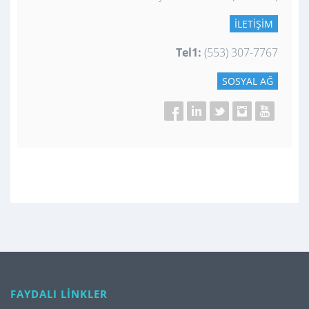
İLETIŞIM
Tel1:
(553) 307-7767
SOSYAL AĞ
FAYDALI LİNKLER