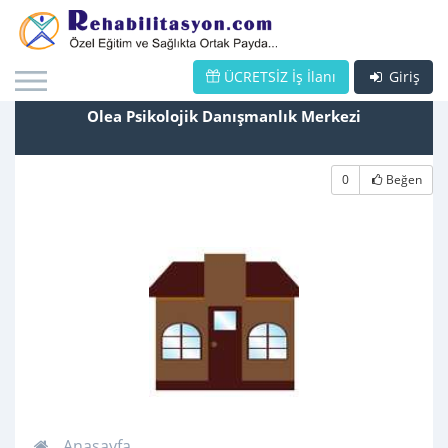
ÜCRETSİZ İş İlanı
Giriş
Olea Psikolojik Danışmanlık Merkezi
0
Beğen
Anasayfa