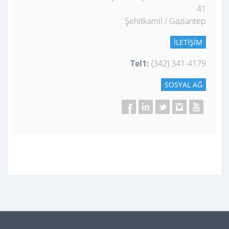
41
Şehitkamil / Gaziantep
İLETIŞIM
Tel1:
(342) 341-4179
SOSYAL AĞ