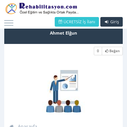
ÜCRETSİZ İş İlanı
Giriş
Ahmet Elğun
0
Beğen
Anasayfa