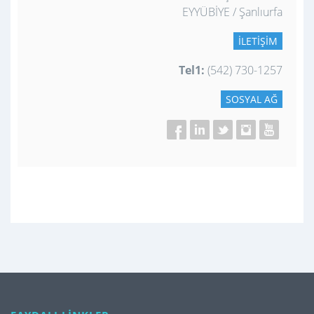
EYYÜBİYE / Şanlıurfa
İLETIŞIM
Tel1:
(542) 730-1257
SOSYAL AĞ