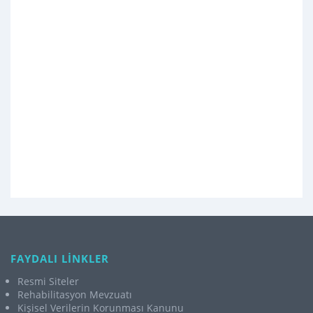
FAYDALI LİNKLER
Resmi Siteler
Rehabilitasyon Mevzuatı
Kişisel Verilerin Korunması Kanunu