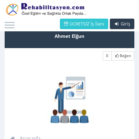
ÜCRETSİZ İş İlanı
Giriş
Ahmet Elğun
0
Beğen
Anasayfa