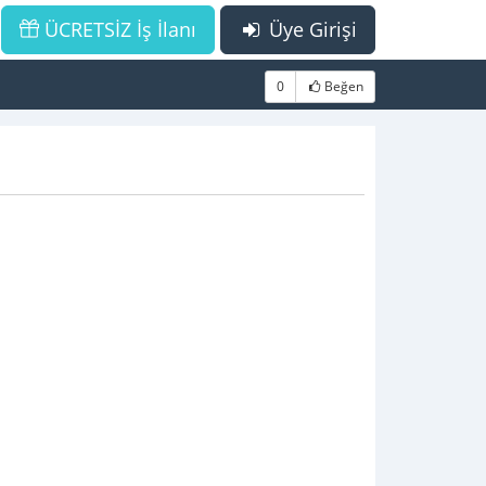
ÜCRETSİZ İş İlanı
Üye Girişi
0
Beğen