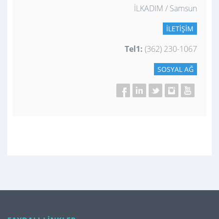
İLKADIM / Samsun
İLETIŞIM
Tel1:
(362) 230-1067
SOSYAL AĞ