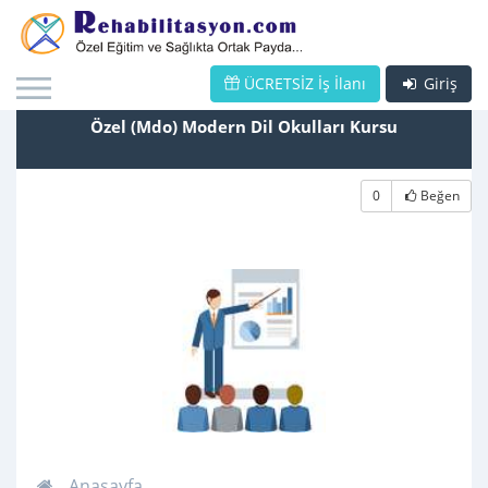
ÜCRETSİZ İş İlanı
Giriş
Özel (Mdo) Modern Dil Okulları Kursu
0
Beğen
Anasayfa