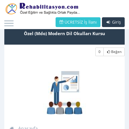
ÜCRETSİZ İş İlanı
Giriş
Özel (Mdo) Modern Dil Okulları Kursu
0
Beğen
Anasayfa