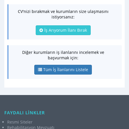
CV'nizi bırakmak ve kurumların size ulaşmasını
istiyorsanız:
İş Arıyorum İlanı Bırak
Diğer kurumların iş ilanlarını incelemek ve
başvurmak için:
Tüm İş İlanlarını Listele
FAYDALI LİNKLER
Resmi Siteler
Rehabilitasyon Mevzuatı