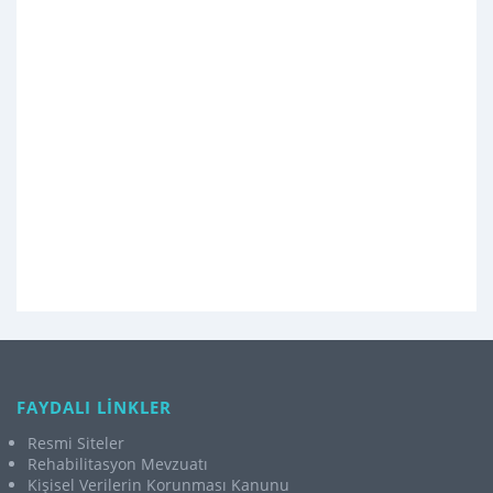
FAYDALI LİNKLER
Resmi Siteler
Rehabilitasyon Mevzuatı
Kişisel Verilerin Korunması Kanunu