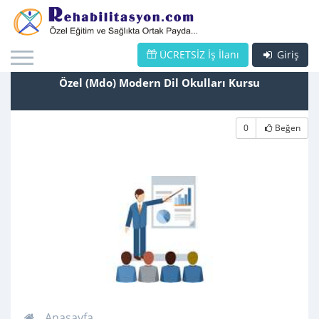
ÜCRETSİZ İş İlanı
Giriş
Özel (Mdo) Modern Dil Okulları Kursu
0
Beğen
Anasayfa