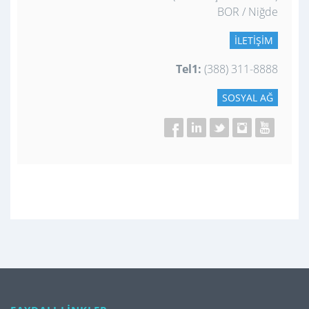
BOR / Niğde
İLETIŞIM
Tel1:
(388) 311-8888
SOSYAL AĞ