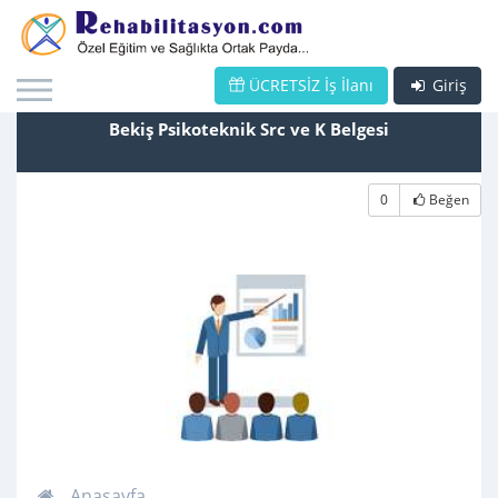
ÜCRETSİZ İş İlanı
Giriş
Bekiş Psikoteknik Src ve K Belgesi
0
Beğen
Anasayfa