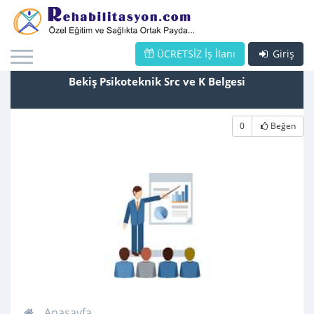
ÜCRETSİZ İş İlanı
Giriş
Bekiş Psikoteknik Src ve K Belgesi
0
Beğen
Anasayfa