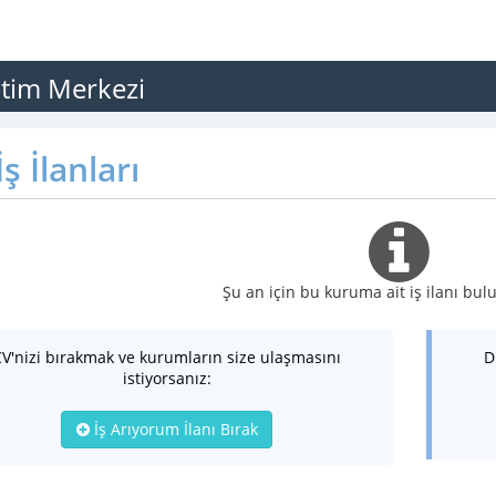
ğitim Merkezi
ş İlanları
Şu an için bu kuruma ait iş ilanı b
CV'nizi bırakmak ve kurumların size ulaşmasını
D
istiyorsanız:
İş Arıyorum İlanı Bırak