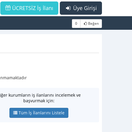
ÜCRETSİZ İş İlanı
Üye Girişi
0
Beğen
ulunmamaktadır
iğer kurumların iş ilanlarını incelemek ve
başvurmak için:
Tüm İş İlanlarını Listele