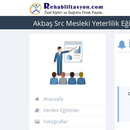
Akbaş Src Mesleki Yeterlilik E
İ
Anasayfa
Verilen Eğitimler
Fotoğraflar