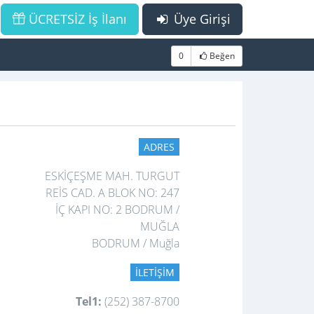
ÜCRETSİZ İş İlanı
Üye Girişi
0
Beğen
ADRES
ESKİÇEŞME MAH. TURGUT
REİS CAD. A BLOK NO: 247
İÇ KAPI NO: 2 BODRUM /
MUĞLA
BODRUM / Muğla
İLETIŞIM
Tel1:
(252) 387-8700