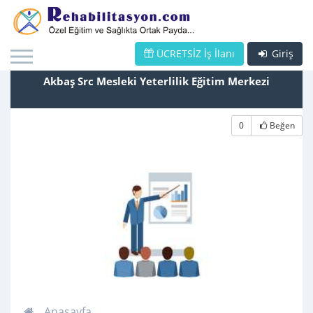
ÜCRETSİZ İş İlanı
Giriş
Akbaş Src Mesleki Yeterlilik Eğitim Merkezi
0
Beğen
Anasayfa