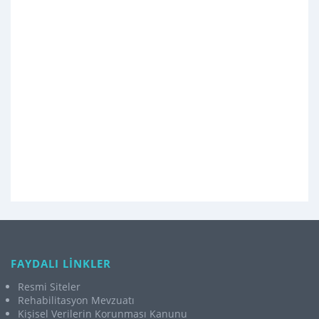
FAYDALI LİNKLER
Resmi Siteler
Rehabilitasyon Mevzuatı
Kişisel Verilerin Korunması Kanunu