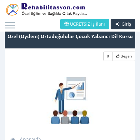
ÜCRETSİZ İş İlanı
Giriş
Özel (Oydem) Ortadoğulular Çocuk Yabancı Dil Kursu
0
Beğen
Anasayfa