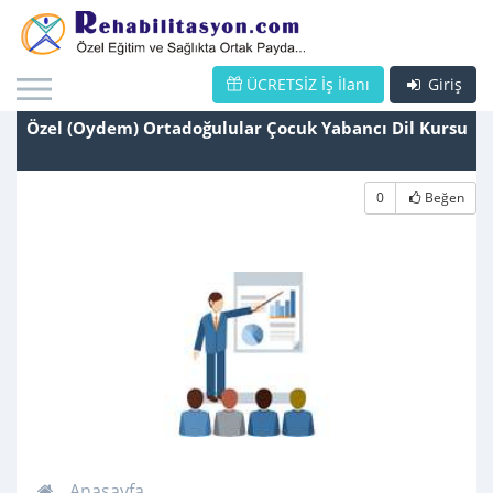
ÜCRETSİZ İş İlanı
Giriş
Özel (Oydem) Ortadoğulular Çocuk Yabancı Dil Kursu
0
Beğen
Anasayfa