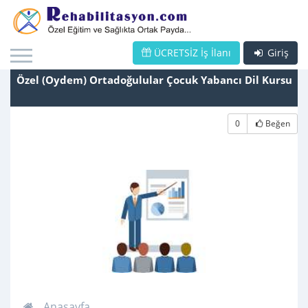
ÜCRETSİZ İş İlanı
Giriş
Özel (Oydem) Ortadoğulular Çocuk Yabancı Dil Kursu
0
Beğen
Anasayfa