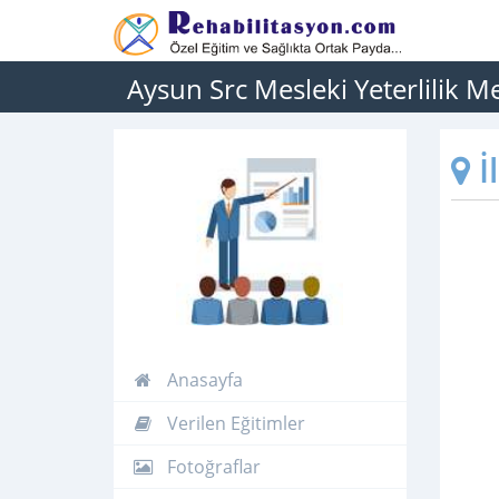
Aysun Src Mesleki Yeterlilik M
İ
Anasayfa
Verilen Eğitimler
Fotoğraflar